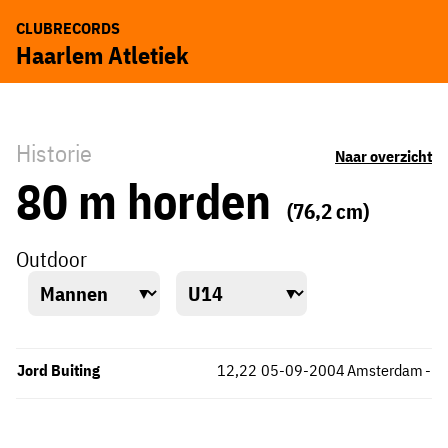
CLUBRECORDS
Haarlem Atletiek
Historie
Naar overzicht
80 m horden
(76,2 cm)
Outdoor
Jord Buiting
12,22
05-09-2004
Amsterdam
-