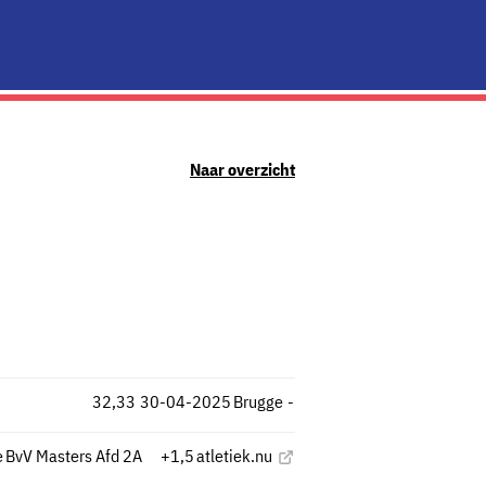
Naar overzicht
32,33
30-04-2025
Brugge
-
e
BvV Masters Afd 2A
+1,5
atletiek.nu