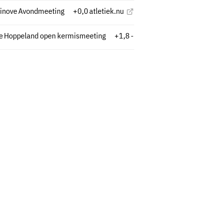
inove
Avondmeeting
+0,0
atletiek.nu
e
Hoppeland open kermismeeting
+1,8
-