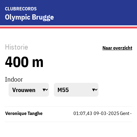
CLUBRECORDS
Olympic Brugge
Historie
Naar overzicht
400 m
Indoor
Veronique Tanghe
01:07,43
09-03-2025
Gent
-