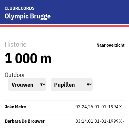
CLUBRECORDS
Olympic Brugge
Historie
Naar overzicht
1 000 m
Outdoor
Joke Meire
03:24,25
01-01-1994
X
-
Barbara De Brouwer
03:14,01
01-01-1999
X
-