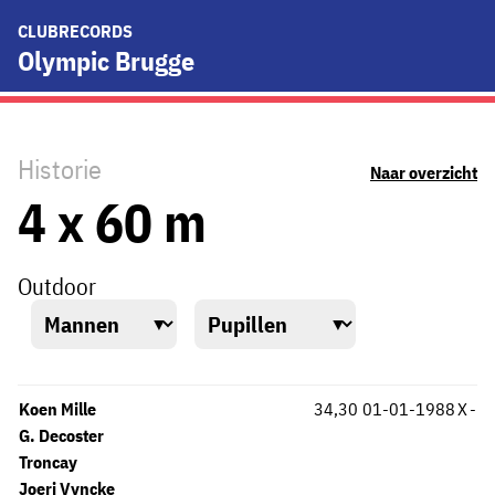
CLUBRECORDS
Olympic Brugge
Historie
Naar overzicht
4 x 60 m
Outdoor
Koen Mille
34,30
01-01-1988
X
-
G. Decoster
Troncay
Joeri Vyncke