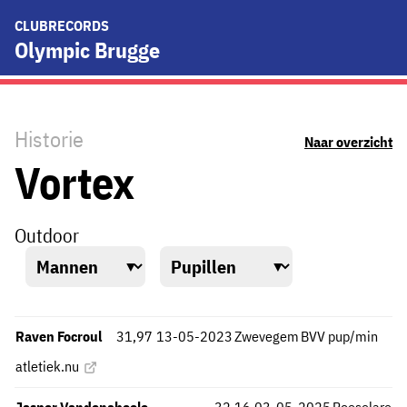
CLUBRECORDS
Olympic Brugge
Historie
Naar overzicht
Vortex
Outdoor
Raven Focroul
31,97
13-05-2023
Zwevegem
BVV pup/min
atletiek.nu
Jasper Vandenabeele
32,16
03-05-2025
Roeselare