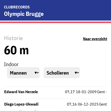
CLUBRECORDS
Olympic Brugge
Historie
Naar overzicht
60 m
Indoor
Edward Van Herzele
07,17
18-01-2009
Gent
-
Diego Lopez-Ukwadi
07,16
06-12-2025
Gent