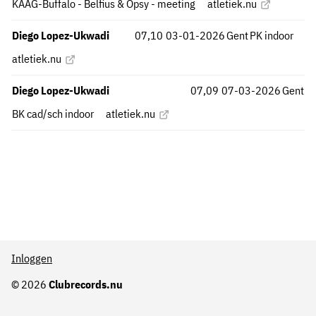
KAAG-Buffalo - Belfius & Opsy - meeting
atletiek.nu
Diego Lopez-Ukwadi
07,10
03-01-2026
Gent
PK indoor
atletiek.nu
Diego Lopez-Ukwadi
07,09
07-03-2026
Gent
BK cad/sch indoor
atletiek.nu
Inloggen
© 2026
Clubrecords.nu