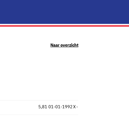
Naar overzicht
5,81
01-01-1992
X
-