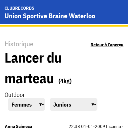
CLUBRECORDS
Union Sportive Braine Waterloo
Historique
Retour à l'aperçu
Lancer du
marteau
(4kg)
Outdoor
Anna Scimeca
22,38
01-01-2009
Inconnu
-