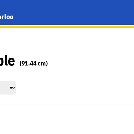
erloo
ple
(91,44 cm)