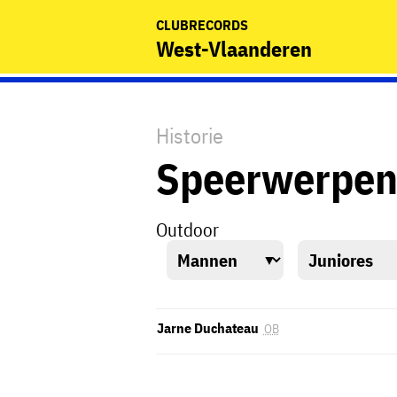
CLUBRECORDS
West-Vlaanderen
Historie
Speerwerpe
Outdoor
Jarne Duchateau
OB