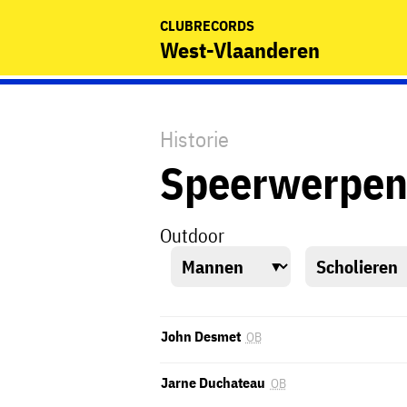
CLUBRECORDS
West-Vlaanderen
Historie
Speerwerpe
Outdoor
John Desmet
OB
Jarne Duchateau
OB