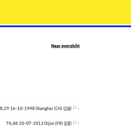
Naar overzicht
8,29
16-10-1998
Shanghai (CH) (
CN
)
-
74,48
20-07-2013
Dijon (FR) (
FR
)
-