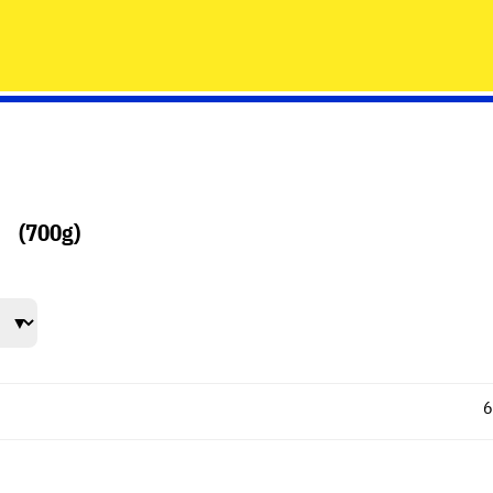
n
(700g)
6