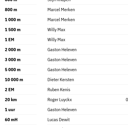
800 m
Marcel Merken
1 000 m
Marcel Merken
1 500 m
Willy Max
1 EM
Willy Max
2 000 m
Gaston Heleven
3 000 m
Gaston Heleven
5 000 m
Gaston Heleven
10 000 m
Dieter Kersten
2 EM
Ruben Kenis
20 km
Roger Luyckx
0
1 uur
Gaston Heleven
60 mH
Lucas Dewit