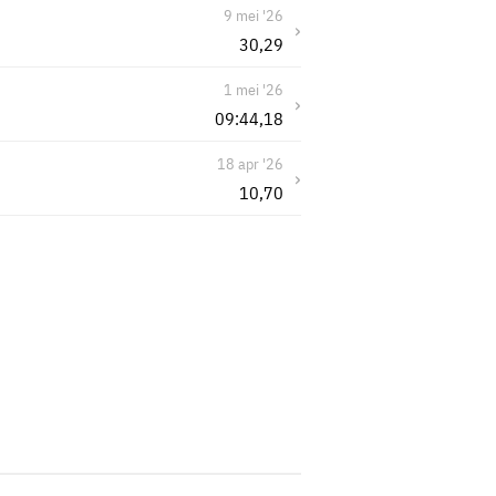
9 mei '26
›
30,29
1 mei '26
›
09:44,18
18 apr '26
›
10,70