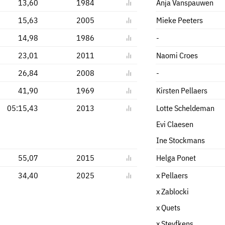
13,60
1984
Anja Vanspauwen
15,63
2005
Mieke Peeters
14,98
1986
-
23,01
2011
Naomi Croes
26,84
2008
-
41,90
1969
Kirsten Pellaers
05:15,43
2013
Lotte Scheldeman
Evi Claesen
Ine Stockmans
55,07
2015
Helga Ponet
34,40
2025
x Pellaers
x Zablocki
x Quets
x Steyfkens