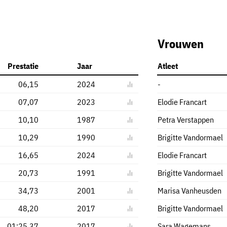
Vrouwen
Prestatie
Jaar
Atleet
06,15
2024
-
07,07
2023
Elodie Francart
10,10
1987
Petra Verstappen
10,29
1990
Brigitte Vandormael
16,65
2024
Elodie Francart
20,73
1991
Brigitte Vandormael
34,73
2001
Marisa Vanheusden
48,20
2017
Brigitte Vandormael
01:25,37
2017
Sara Wagemans