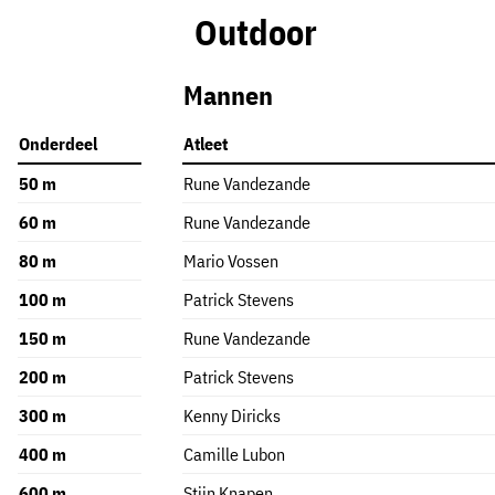
Outdoor
Mannen
Onderdeel
Atleet
50 m
Rune Vandezande
60 m
Rune Vandezande
80 m
Mario Vossen
100 m
Patrick Stevens
150 m
Rune Vandezande
200 m
Patrick Stevens
300 m
Kenny Diricks
400 m
Camille Lubon
600 m
Stijn Knapen