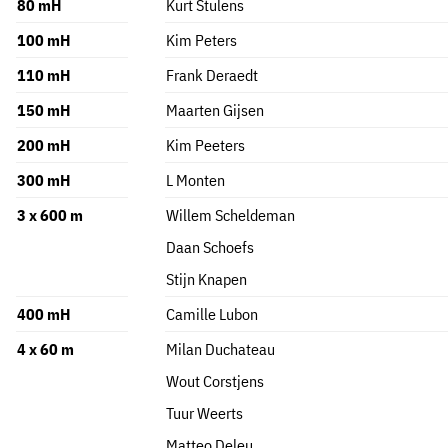
80 mH
Kurt Stulens
100 mH
Kim Peters
110 mH
Frank Deraedt
150 mH
Maarten Gijsen
200 mH
Kim Peeters
300 mH
L Monten
3 x 600 m
Willem Scheldeman
Daan Schoefs
Stijn Knapen
400 mH
Camille Lubon
4 x 60 m
Milan Duchateau
Wout Corstjens
Tuur Weerts
Matteo Deleu