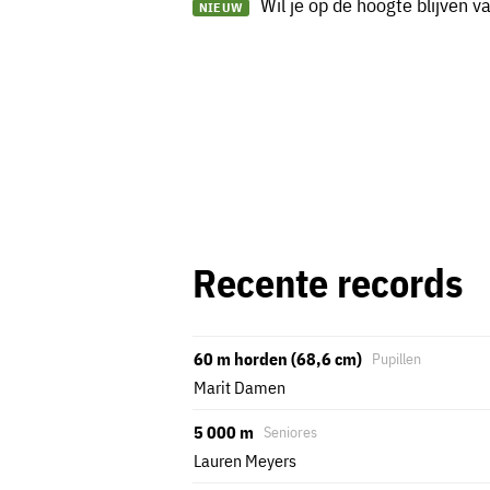
Wil je op de hoogte blijven 
NIEUW
Recente records
60 m horden (68,6 cm)
Pupillen
Marit Damen
5 000 m
Seniores
Lauren Meyers