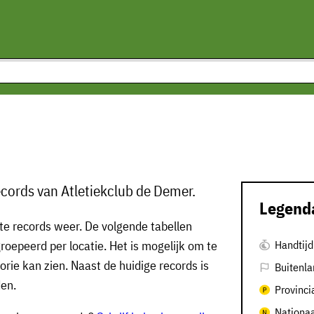
cords van Atletiekclub de Demer.
Legend
te records weer. De volgende tabellen
oepeerd per locatie. Het is mogelijk om te
Handtijd
gorie kan zien. Naast de huidige records is
Buitenla
den.
Provinci
Nationaa