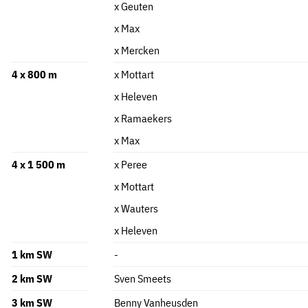
x Geuten
x Max
x Mercken
4 x 800 m
x Mottart
x Heleven
x Ramaekers
x Max
4 x 1 500 m
x Peree
x Mottart
x Wauters
x Heleven
1 km SW
-
2 km SW
Sven Smeets
3 km SW
Benny Vanheusden