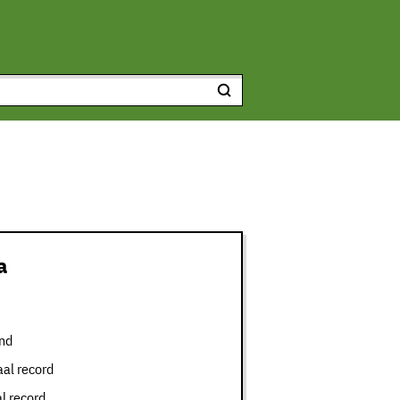
a
nd
aal record
l record