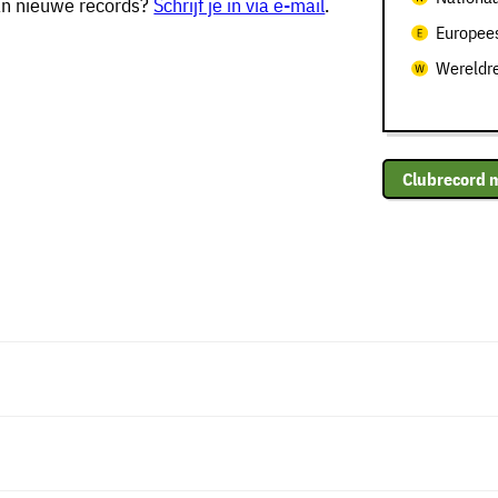
van nieuwe records?
Schrijf je in via e-mail
.
Europees
Wereldr
Clubrecord 