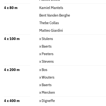
4 x 80 m
Kamiel Mantels
Bent Vanden Berghe
Thebe Collas
Matteo Giardini
4 x 100 m
x Stulens
x Baerts
x Peeters
x Stevens
4 x 200 m
x Bos
x Wouters
x Baerts
x Mercken
4 x 400 m
x Digneffe