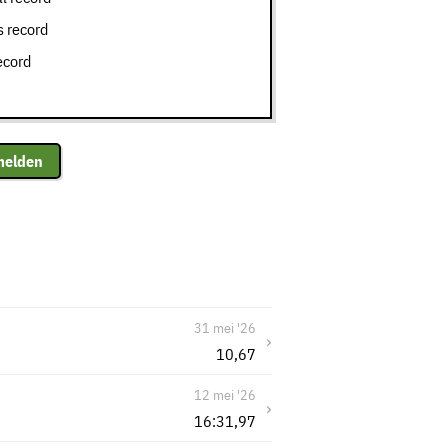
 record
ecord
melden
31 mei '26
›
10,67
12 mei '26
›
16:31,97