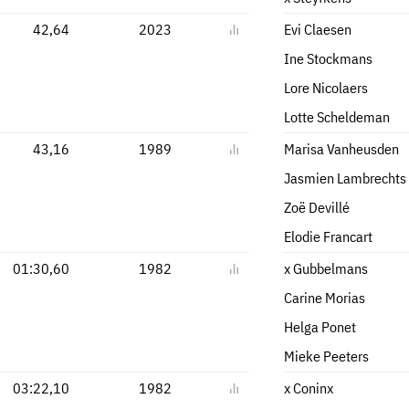
42,64
2023
Evi Claesen
Ine Stockmans
Lore Nicolaers
Lotte Scheldeman
43,16
1989
Marisa Vanheusden
Jasmien Lambrechts
Zoë Devillé
Elodie Francart
01:30,60
1982
x Gubbelmans
Carine Morias
Helga Ponet
Mieke Peeters
03:22,10
1982
x Coninx