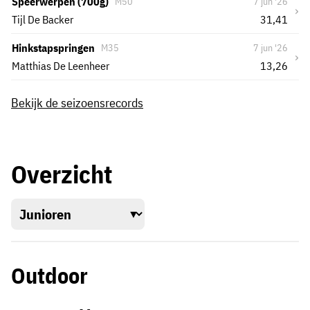
Speerwerpen (700g)
M50
7 jun '26
›
Tijl De Backer
31,41
Hinkstapspringen
M35
7 jun '26
›
Matthias De Leenheer
13,26
Bekijk de seizoensrecords
Overzicht
Outdoor