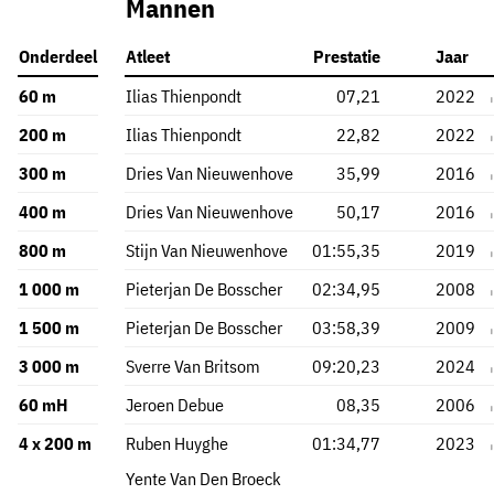
Mannen
Onderdeel
Atleet
Prestatie
Jaar
60 m
Ilias Thienpondt
07,21
2022
200 m
Ilias Thienpondt
22,82
2022
300 m
Dries Van Nieuwenhove
35,99
2016
400 m
Dries Van Nieuwenhove
50,17
2016
800 m
Stijn Van Nieuwenhove
01:55,35
2019
1 000 m
Pieterjan De Bosscher
02:34,95
2008
1 500 m
Pieterjan De Bosscher
03:58,39
2009
3 000 m
Sverre Van Britsom
09:20,23
2024
60 mH
Jeroen Debue
08,35
2006
4 x 200 m
Ruben Huyghe
01:34,77
2023
Yente Van Den Broeck