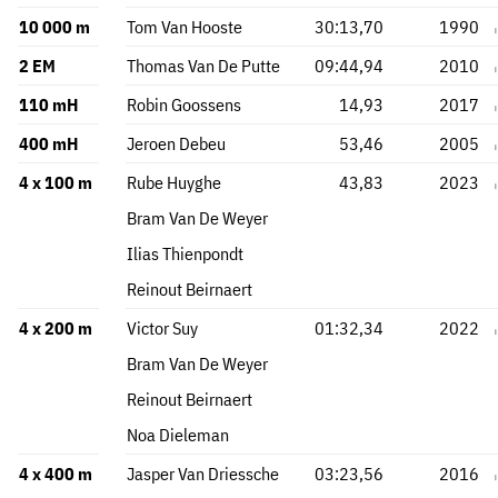
10 000 m
Tom Van Hooste
30:13,70
1990
2 EM
Thomas Van De Putte
09:44,94
2010
110 mH
Robin Goossens
14,93
2017
400 mH
Jeroen Debeu
53,46
2005
4 x 100 m
Rube Huyghe
43,83
2023
Bram Van De Weyer
Ilias Thienpondt
Reinout Beirnaert
4 x 200 m
Victor Suy
01:32,34
2022
Bram Van De Weyer
Reinout Beirnaert
Noa Dieleman
4 x 400 m
Jasper Van Driessche
03:23,56
2016