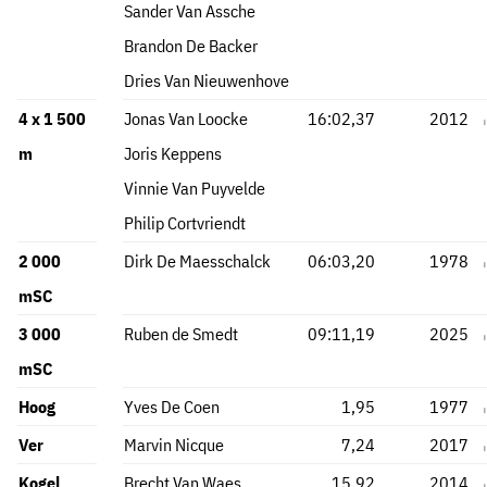
Sander Van Assche
Brandon De Backer
Dries Van Nieuwenhove
4 x 1 500
Jonas Van Loocke
16:02,37
2012
m
Joris Keppens
Vinnie Van Puyvelde
Philip Cortvriendt
2 000
Dirk De Maesschalck
06:03,20
1978
mSC
3 000
Ruben de Smedt
09:11,19
2025
mSC
Hoog
Yves De Coen
1,95
1977
Ver
Marvin Nicque
7,24
2017
Kogel
Brecht Van Waes
15,92
2014