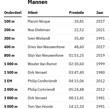
Mannen
Onderdeel
Atleet
Prestatie
Jaar
100 m
Marvin Nicque
10,81
2017
200 m
Noa Dieleman
22,52
2021
300 m
Sven Wielandt
35,40
1991
400 m
Dries Van Nieuwenhove
48,60
2017
800 m
Stijn Van Nieuwenhove
01:53,25
2019
1 000 m
Wouter Van Rumst
02:30,60
1999
1 500 m
Dirk Vervaet
03:47,40
1980
1 EM
Philip Cordtvriendt
04:15,06
2012
2 000 m
Philip Cortvriendt
05:24,48
2012
3 000 m
Dirk Vervaet
08:13,41
1981
5 000 m
Tom Van Hooste
14:22,20
1991