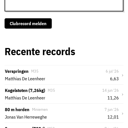
Clubrecord melden
Recente records
Verspringen
M35
6 jul '26
›
Matthias De Leenheer
6,63
Kogelstoten (7,26kg)
M35
14 jun '26
›
Matthias De Leenheer
11,26
80 m horden
Miniemen
7 jun '26
›
Jonas Van Herreweghe
12,01