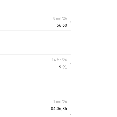
8 mrt '26
›
56,60
14 feb '26
›
9,91
1 mrt '26
04:06,85
›