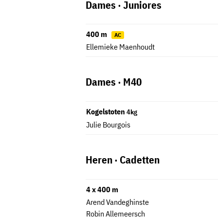
Dames · Juniores
400 m
AC
Ellemieke Maenhoudt
Dames · M40
Kogelstoten
4kg
Julie Bourgois
Heren · Cadetten
4 x 400 m
Arend Vandeghinste
Robin Allemeersch