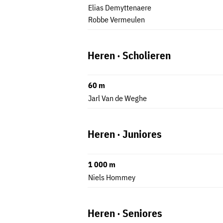
Elias Demyttenaere
Robbe Vermeulen
Heren · Scholieren
60 m
Jarl Van de Weghe
Heren · Juniores
1 000 m
Niels Hommey
Heren · Seniores