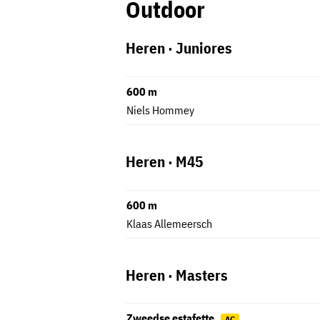
Outdoor
Heren · Juniores
600 m
Niels Hommey
Heren · M45
600 m
Klaas Allemeersch
Heren · Masters
Zweedse estafette
AC