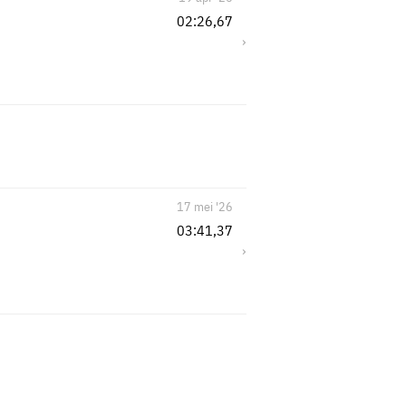
02:26,67
›
17 mei '26
03:41,37
›