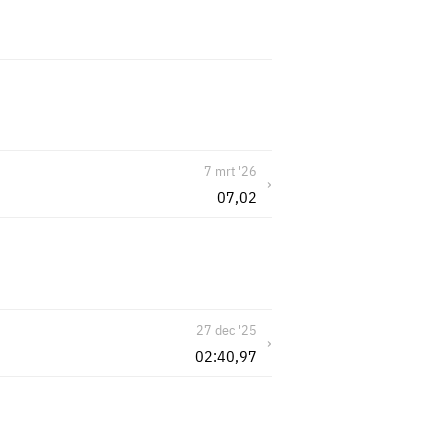
7 mrt '26
›
07,02
27 dec '25
›
02:40,97