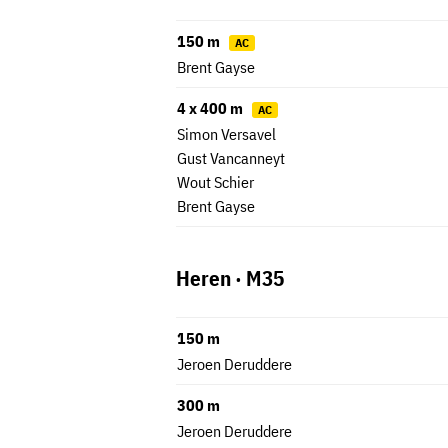
150 m
AC
Brent Gayse
4 x 400 m
AC
Simon Versavel
Gust Vancanneyt
Wout Schier
Brent Gayse
Heren · M35
150 m
Jeroen Deruddere
300 m
Jeroen Deruddere