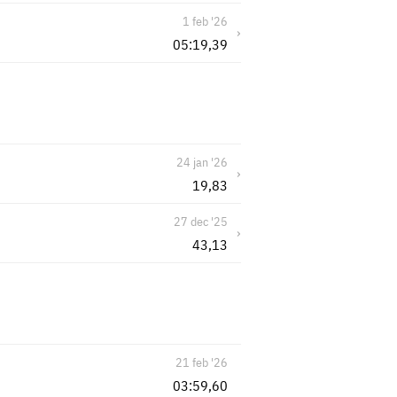
1 feb '26
›
05:19,39
24 jan '26
›
19,83
27 dec '25
›
43,13
21 feb '26
03:59,60