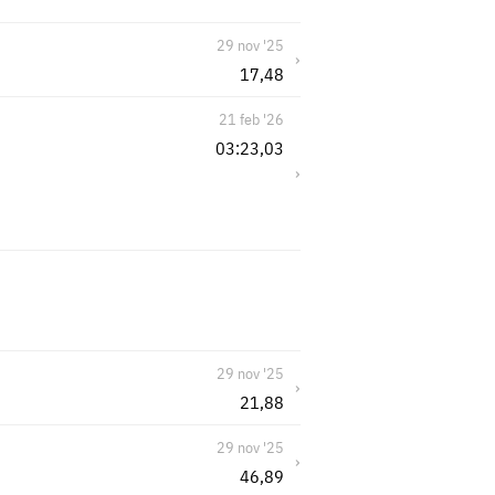
29 nov '25
›
17,48
21 feb '26
03:23,03
›
29 nov '25
›
21,88
29 nov '25
›
46,89