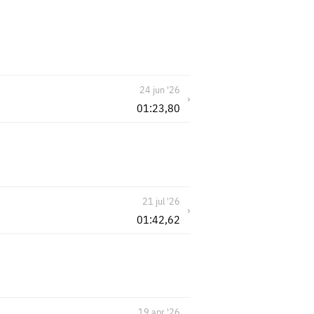
24 jun '26
›
01:23,80
21 jul '26
›
01:42,62
19 apr '26