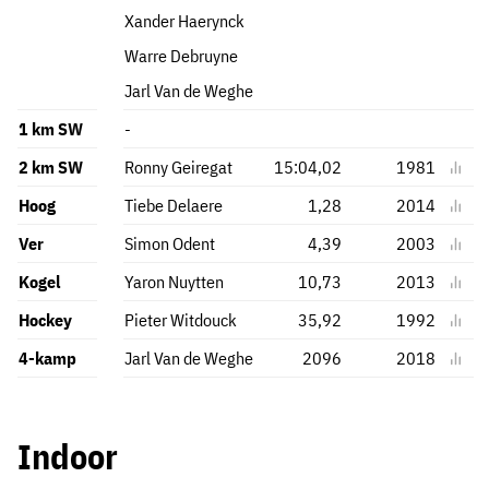
Xander Haerynck
Warre Debruyne
Jarl Van de Weghe
1 km SW
-
2 km SW
Ronny Geiregat
15:04,02
1981
Hoog
Tiebe Delaere
1,28
2014
Ver
Simon Odent
4,39
2003
Kogel
Yaron Nuytten
10,73
2013
Hockey
Pieter Witdouck
35,92
1992
4-kamp
Jarl Van de Weghe
2096
2018
Indoor