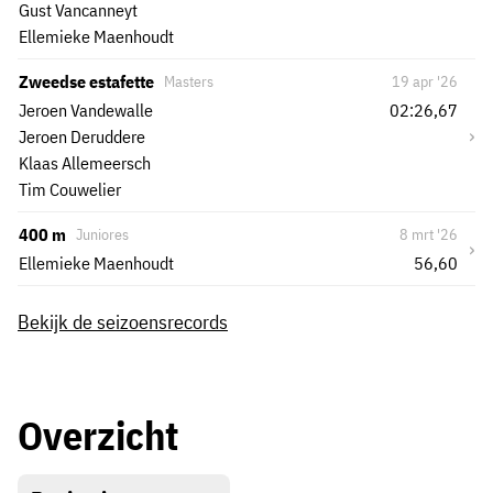
Gust Vancanneyt
Ellemieke Maenhoudt
Zweedse estafette
Masters
19 apr '26
Jeroen Vandewalle
02:26,67
›
Jeroen Deruddere
Klaas Allemeersch
Tim Couwelier
400 m
Juniores
8 mrt '26
›
Ellemieke Maenhoudt
56,60
Bekijk de seizoensrecords
Overzicht