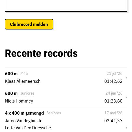
Clubrecord melden
Recente records
600 m
M45
21 jul '26
›
Klaas Allemeersch
01:42,62
600 m
Juniores
24 jun '26
›
Niels Hommey
01:23,80
4 x 400 m gemengd
Seniores
17 mei '26
Jarno Vandeghinste
03:41,37
›
Lotte Van Den Driessche