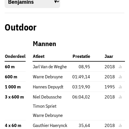
Outdoor
Mannen
Onderdeel
Atleet
Prestatie
Jaar
60 m
Jarl Van de Weghe
08,95
2018
600 m
Warre Debruyne
01:49,14
2018
1 000 m
Hannes Depuydt
03:19,90
1995
3 x 600 m
Niel Debussche
06:04,02
2018
Timon Spriet
Warre Debruyne
4 x 60 m
Gauthier Haerynck
35,64
2018