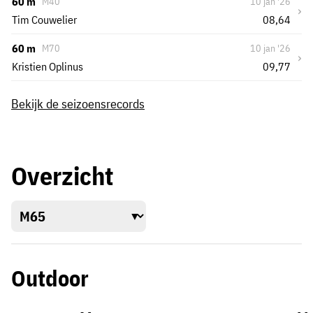
60 m
M40
10 jan '26
›
Tim Couwelier
08,64
60 m
M70
10 jan '26
›
Kristien Oplinus
09,77
Bekijk de seizoensrecords
Overzicht
Outdoor