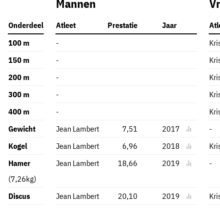
Mannen
V
Onderdeel
Atleet
Prestatie
Jaar
Atl
100 m
-
Kri
150 m
-
Kri
200 m
-
Kri
300 m
-
Kri
400 m
-
Kri
Gewicht
Jean Lambert
7,51
2017
-
Kogel
Jean Lambert
6,96
2018
Kri
Hamer
Jean Lambert
18,66
2019
-
(7,26kg)
Discus
Jean Lambert
20,10
2019
Kri