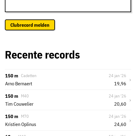
Clubrecord melden
Recente records
150 m
Cadetten
24 jan '26
›
Arno Bernaert
19,96
150 m
M40
24 jan '26
›
Tim Couwelier
20,60
150 m
M70
24 jan '26
›
Kristien Oplinus
24,60