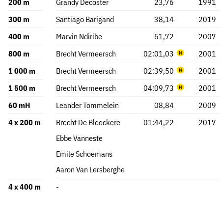
200 m
Grandy Decoster
23,76
1991
300 m
Santiago Barigand
38,14
2019
400 m
Marvin Ndiribe
51,72
2007
800 m
Brecht Vermeersch
02:01,03
2001
1 000 m
Brecht Vermeersch
02:39,50
2001
1 500 m
Brecht Vermeersch
04:09,73
2001
60 mH
Leander Tommelein
08,84
2009
4 x 200 m
Brecht De Bleeckere
01:44,22
2017
Ebbe Vanneste
Emile Schoemans
Aaron Van Lersberghe
4 x 400 m
-