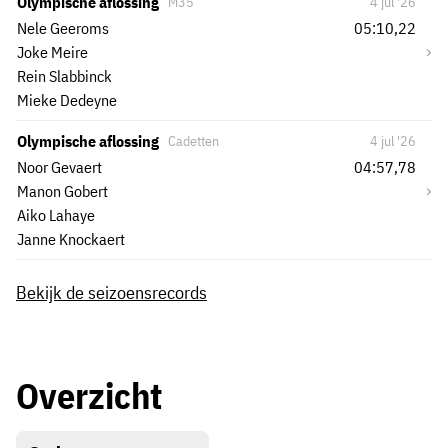
Olympische aflossing
M35
4 jul '26
Nele Geeroms
05:10,22
›
Joke Meire
Rein Slabbinck
Mieke Dedeyne
Olympische aflossing
Cadetten
4 jul '26
Noor Gevaert
04:57,78
›
Manon Gobert
Aiko Lahaye
Janne Knockaert
Bekijk de seizoensrecords
Overzicht