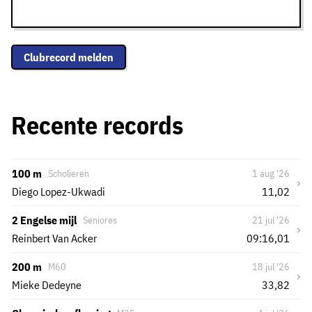
Clubrecord melden
Recente records
100 m
Scholieren
1 aug '26
›
Diego Lopez-Ukwadi
11,02
2 Engelse mijl
Seniores
21 jul '26
›
Reinbert Van Acker
09:16,01
200 m
M60
18 jul '26
›
Mieke Dedeyne
33,82