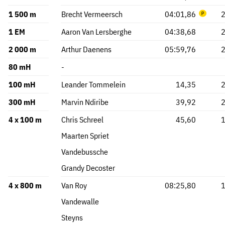
1 500 m
Brecht Vermeersch
04:01,86
1 EM
Aaron Van Lersberghe
04:38,68
2 000 m
Arthur Daenens
05:59,76
80 mH
-
100 mH
Leander Tommelein
14,35
300 mH
Marvin Ndiribe
39,92
4 x 100 m
Chris Schreel
45,60
Maarten Spriet
Vandebussche
Grandy Decoster
4 x 800 m
Van Roy
08:25,80
Vandewalle
Steyns