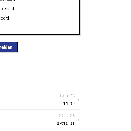
 record
ecord
melden
1 aug '26
›
11,02
21 jul '26
›
09:16,01