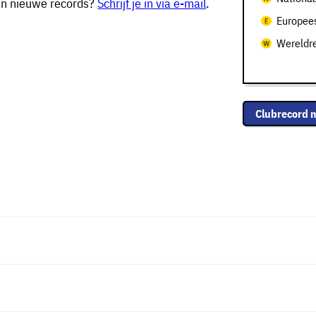
van nieuwe records?
Schrijf je in via e-mail
.
Europees
Wereldr
Clubrecord 