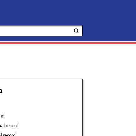
a
nd
aal record
l record