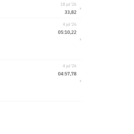
18 jul '26
›
33,82
4 jul '26
05:10,22
›
4 jul '26
04:57,78
›