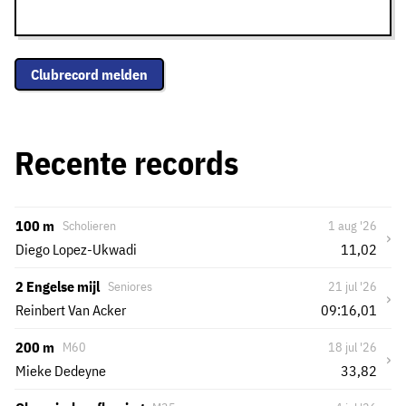
Clubrecord melden
Recente records
100 m
Scholieren
1 aug '26
›
Diego Lopez-Ukwadi
11,02
2 Engelse mijl
Seniores
21 jul '26
›
Reinbert Van Acker
09:16,01
200 m
M60
18 jul '26
›
Mieke Dedeyne
33,82