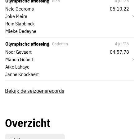
Olympische aflossing
M35
4 jul '26
Nele Geeroms
05:10,22
›
Joke Meire
Rein Slabbinck
Mieke Dedeyne
Olympische aflossing
Cadetten
4 jul '26
Noor Gevaert
04:57,78
›
Manon Gobert
Aiko Lahaye
Janne Knockaert
Bekijk de seizoensrecords
Overzicht