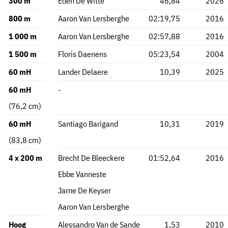
300 m
Eden De Witte
46,84
2026
800 m
Aaron Van Lersberghe
02:19,75
2016
1 000 m
Aaron Van Lersberghe
02:57,88
2016
1 500 m
Floris Daenens
05:23,54
2004
60 mH
Lander Delaere
10,39
2025
60 mH
-
(76,2 cm)
60 mH
Santiago Barigand
10,31
2019
(83,8 cm)
4 x 200 m
Brecht De Bleeckere
01:52,64
2016
Ebbe Vanneste
Jarne De Keyser
Aaron Van Lersberghe
Hoog
Alessandro Van de Sande
1,53
2010