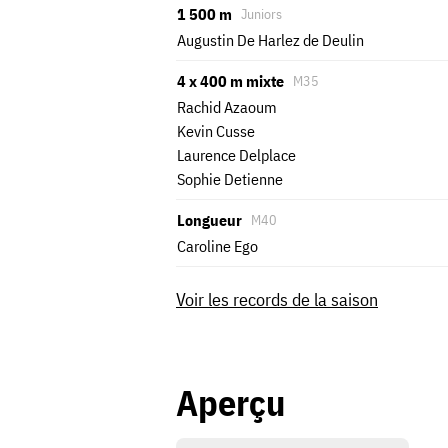
1 500 m
Juniors
Augustin De Harlez de Deulin
4 x 400 m mixte
M35
Rachid Azaoum
Kevin Cusse
Laurence Delplace
Sophie Detienne
Longueur
M40
Caroline Ego
Voir les records de la saison
Aperçu