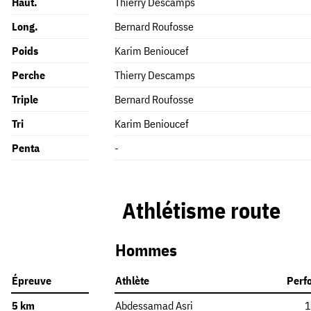
Haut.
Thierry Descamps
Long.
Bernard Roufosse
Poids
Karim Benioucef
Perche
Thierry Descamps
Triple
Bernard Roufosse
Tri
Karim Benioucef
Penta
-
Athlétisme route
Hommes
Épreuve
Athlète
Perf
5 km
Abdessamad Asri
1