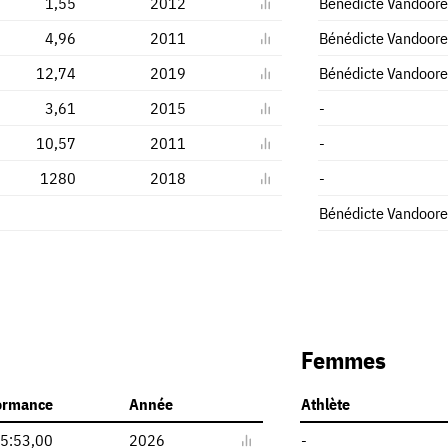
1,55
2012
Bénédicte Vandoor
4,96
2011
Bénédicte Vandoor
12,74
2019
Bénédicte Vandoor
3,61
2015
-
10,57
2011
-
1280
2018
-
Bénédicte Vandoor
Femmes
ormance
Année
Athlète
5:53,00
2026
-