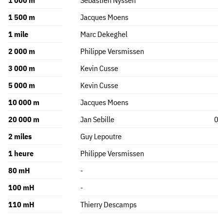
1 500 m
Jacques Moens
1 mile
Marc Dekeghel
2 000 m
Philippe Versmissen
3 000 m
Kevin Cusse
5 000 m
Kevin Cusse
10 000 m
Jacques Moens
20 000 m
Jan Sebille
0
2 miles
Guy Lepoutre
1 heure
Philippe Versmissen
80 mH
-
100 mH
-
110 mH
Thierry Descamps