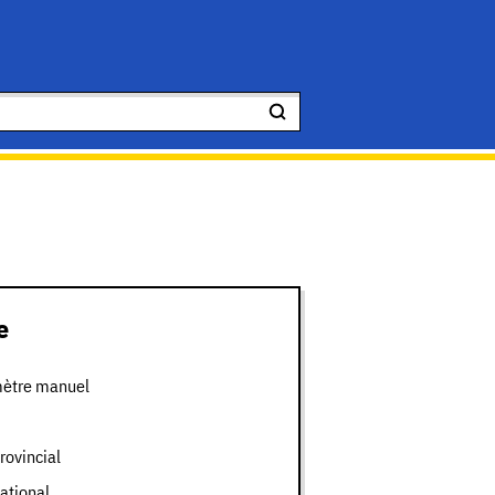
e
ètre manuel
rovincial
ational