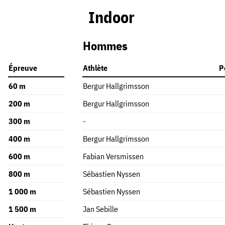
Indoor
Hommes
Épreuve
Athlète
P
60 m
Bergur Hallgrimsson
200 m
Bergur Hallgrimsson
300 m
-
400 m
Bergur Hallgrimsson
600 m
Fabian Versmissen
800 m
Sébastien Nyssen
1 000 m
Sébastien Nyssen
1 500 m
Jan Sebille