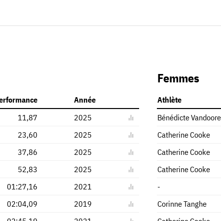
Femmes
erformance
Année
Athlète
11,87
2025
Bénédicte Vandoor
23,60
2025
Catherine Cooke
37,86
2025
Catherine Cooke
52,83
2025
Catherine Cooke
01:27,16
2021
-
02:04,09
2019
Corinne Tanghe
02:45,19
2021
Catherine Cooke