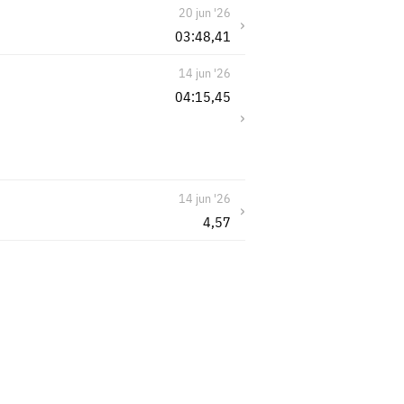
20 jun '26
›
03:48,41
14 jun '26
04:15,45
›
14 jun '26
›
4,57