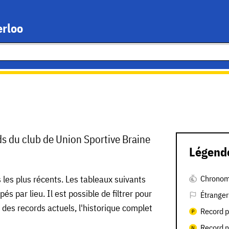
erloo
rds du club de Union Sportive Braine
Légend
 les plus récents. Les tableaux suivants
Chronom
s par lieu. Il est possible de filtrer pour
Étranger
s des records actuels, l'historique complet
Record p
Record n