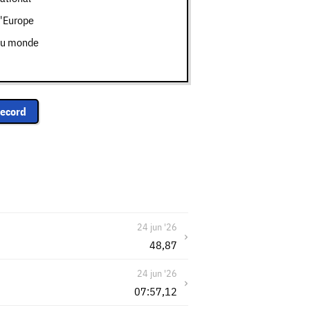
'Europe
du monde
record
24 jun '26
›
48,87
24 jun '26
›
07:57,12