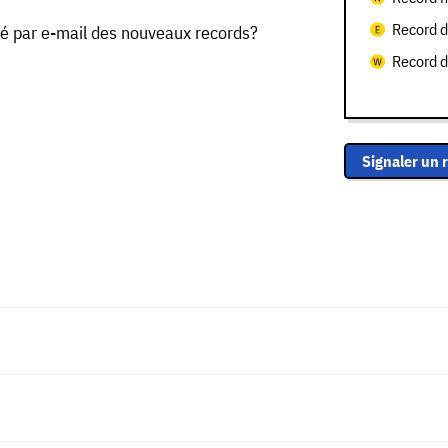
Record d
é par e-mail des nouveaux records?
Record 
Signaler un 